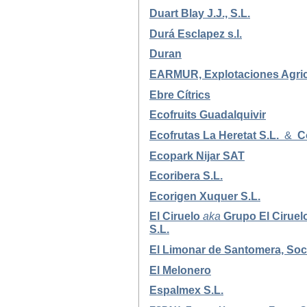
Duart Blay J.J., S.L.
Durá Esclapez s.l.
Duran
EARMUR, Explotaciones Agrico
Ebre Cítrics
Ecofruits Guadalquivir
Ecofrutas La Heretat S.L.
&
Co
Ecopark Nijar SAT
Ecoribera S.L.
Ecorigen Xuquer S.L.
El Ciruelo
aka
Grupo El Ciruel
S.L.
El Limonar de Santomera, Soc
El Melonero
Espalmex S.L.