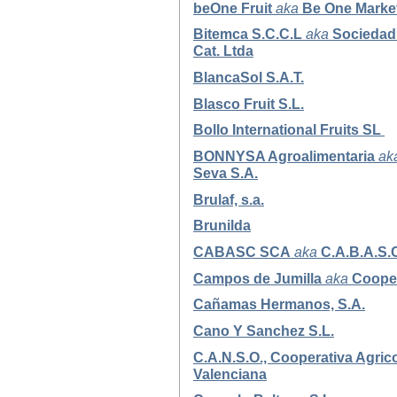
beOne Fruit
aka
Be One Market
Bitemca S.C.C.L
aka
Sociedad 
Cat. Ltda
BlancaSol S.A.T.
Blasco Fruit S.L.
Bollo International Fruits SL
BONNYSA Agroalimentaria
ak
Seva S.A.
Brulaf, s.a.
Brunilda
CABASC SCA
aka
C.A.B.A.S.
Campos de Jumilla
aka
Cooper
Cañamas Hermanos, S.A.
Cano Y Sanchez S.L.
C.A.N.S.O., Cooperativa Agric
Valenciana