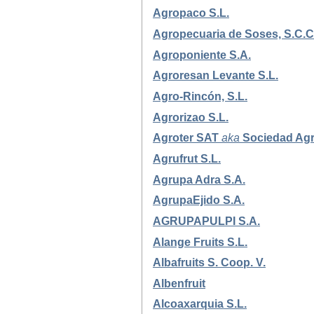
Agropaco S.L.
Agropecuaria de Soses, S.C.C
Agroponiente S.A.
Agroresan Levante S.L.
Agro-Rincón, S.L.
Agrorizao S.L.
Agroter SAT
aka
Sociedad Agr
Agrufrut S.L.
Agrupa Adra S.A.
AgrupaEjido S.A.
AGRUPAPULPI S.A.
Alange Fruits S.L.
Albafruits S. Coop. V.
Albenfruit
Alcoaxarquia S.L.