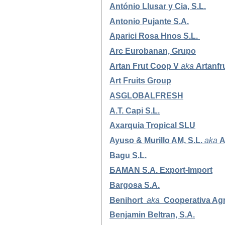
António Llusar y Cia, S.L.
Antonio Pujante S.A.
Aparici Rosa Hnos S.L.
Arc Eurobanan, Grupo
Artan Frut Coop V
aka
Artanfr
Art Fruits Group
ASGLOBALFRESH
A.T. Capi S.L.
Axarquia Tropical SLU
Ayuso & Murillo AM, S.L.
aka
A
Bagu S.L.
БAMAN S.A. Export-Import
Bargosa S.A.
Benihort
aka
Cooperativa Agr
Benjamin Beltran, S.A.