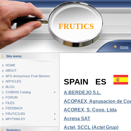
FRUTICS
Home
Site menu
HOME
ABOUT
AFS: Anonymous Fruit Stickers
SPAIN ES
ARTICLES
BLOG
A.BERDEJO S.L.
COBRAS Catalog
FORUM
ACOPAEX, Agrupacion de Coop
FILES
FEEDBACK
ACOREX, S. Coop. Ltda
FRUTICS.EN
Acrena SAT
ФРУТИКА.РУ
Actel, SCCL (Actel Grup)
Statistics