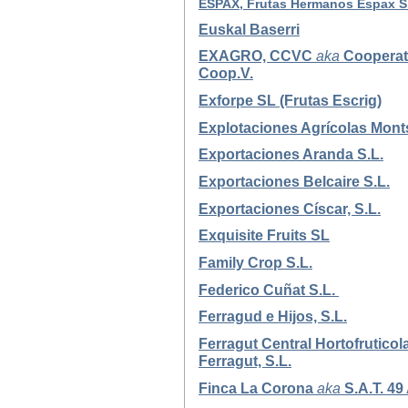
ESPAX, Frutas Hermanos Espax S
Euskal Baserri
EXAGRO, CCVC
aka
Cooperati
Coop.V.
Exforpe SL (Frutas Escrig)
Explotaciones Agrícolas Monts
Exportaciones Aranda S.L.
Exportaciones Belcaire S.L.
Exportaciones Císcar, S.L.
Exquisite Fruits SL
Family Crop S.L.
Federico Cuñat S.L.
Ferragud e Hijos, S.L.
Ferragut Central Hortofruticol
Ferragut, S.L.
Finca La Corona
aka
S.A.T. 