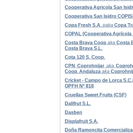
Cooperativa Agricola San Isid
Cooperativa San Isidro COPIS
Copa Fresh S.A.
paka
Copa Tr
COPAL (Cooperativa Agrícola S
Costa Brava Coop
aka
Costa B
Costa Brava S.L.
Cota 120 S. Coop.
CPN Coprohnijar
aka
Coproh
Coop. Andaluza
aka
Coprohnij
Cricket - Campo de Lorca S.C.
OPFH Nº 818
Cruellas Sweet Fruits (CSF)
Dalifrut S.L.
Dasben
Displafruit S.A.
Doña Ramoncita Comercializa