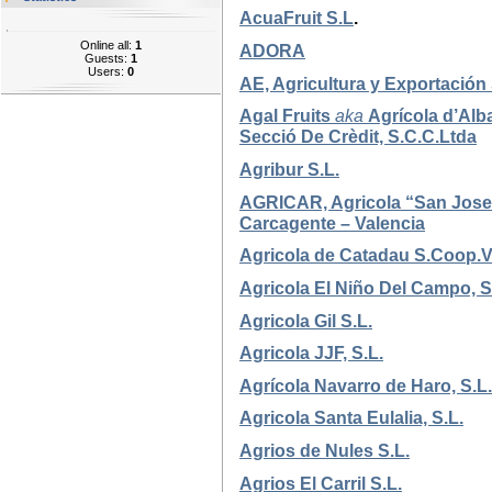
AcuaFruit S.L
.
Online all:
1
ADORA
Guests:
1
Users:
0
AE, Agricultura y Exportación
Agal Fruits
aka
Agrícola d’Al
Secció De Crèdit, S.C.C.Ltda
Agribur S.L.
AGRICAR, Agricola “San Jose 
Carcagente – Valencia
Agricola de Catadau S.Coop.V
Agricola El Niño Del Campo, S
Agricola Gil S.L.
Agricola JJF, S.L.
Agrícola Navarro de Haro, S.L.
Agricola Santa Eulalia, S.L.
Agrios de Nules S.L.
Agrios El Carril S.L.