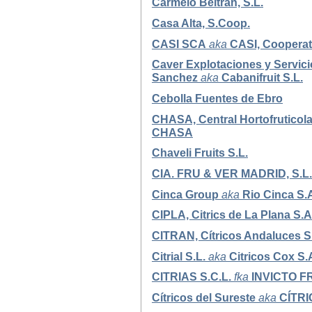
Carmelo Beltran, S.L.
Casa Alta, S.Coop.
CASI SCA
aka
CASI, Cooperati
Caver Explotaciones y Servici
Sanchez
aka
Cabanifruit S.L.
Cebolla Fuentes de Ebro
CHASA, Central Hortofruticola
CHASA
Chaveli Fruits S.L.
CIA. FRU & VER MADRID, S.L.
Cinca Group
aka
Rio Cinca S.A
CIPLA, Citrics de La Plana S.A
CITRAN, Cítricos Andaluces S.
Citrial S.L.
aka
Citricos Cox S.
CITRIAS S.C.L.
fka
INVICTO FR
Cítricos del Sureste
aka
CÍTRI